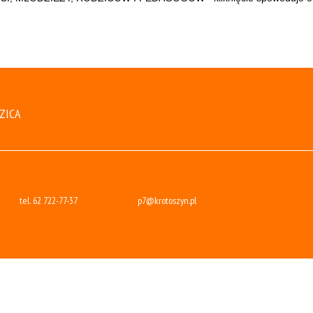
ZICA
tel.
62 722-77-37
p7@krotoszyn.pl