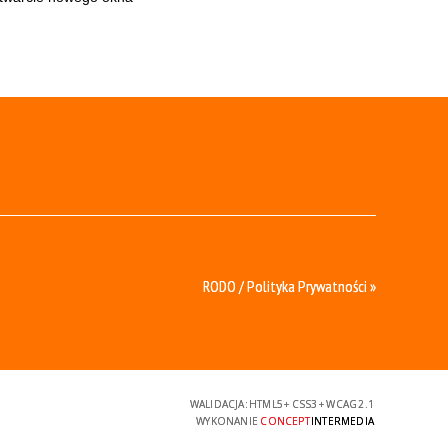
RODO / Polityka Prywatności »
WALIDACJA:
HTML5
+
CSS3
+
WCAG 2.1
WYKONANIE
CONCEPT
INTERMEDIA