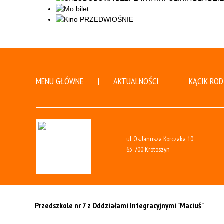
MENU GŁÓWNE
AKTUALNOŚCI
KĄCIK ROD
ul. Os. Janusza Korczaka 10,
63-700 Krotoszyn
Przedszkole nr 7 z Oddziałami Integracyjnymi
"Maciuś"