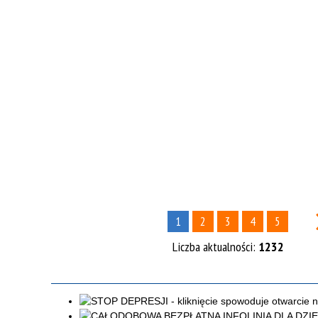
1
2
3
4
5
Liczba aktualności:
1232