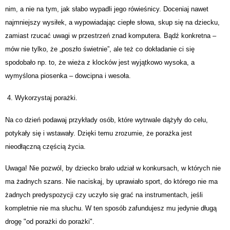
nim, a nie na tym, jak słabo wypadli jego rówieśnicy. Doceniaj nawet
najmniejszy wysiłek, a wypowiadając ciepłe słowa, skup się na dziecku,
zamiast rzucać uwagi w przestrzeń znad komputera. Bądź konkretna –
mów nie tylko, że „poszło świetnie”, ale też co dokładanie ci się
spodobało np. to, że wieża z klocków jest wyjątkowo wysoka, a
wymyślona piosenka – dowcipna i wesoła.
4. Wykorzystaj porażki.
Na co dzień podawaj przykłady osób, które wytrwale dążyły do celu,
potykały się i wstawały. Dzięki temu zrozumie, że porażka jest
nieodłączną częścią życia.
Uwaga! Nie pozwól, by dziecko brało udział w konkursach, w których nie
ma żadnych szans. Nie naciskaj, by uprawiało sport, do którego nie ma
żadnych predyspozycji czy uczyło się grać na instrumentach, jeśli
kompletnie nie ma słuchu. W ten sposób zafundujesz mu jedynie długą
drogę "od porażki do porażki".