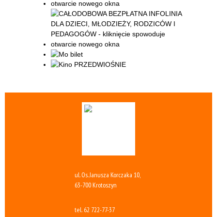
ul. Os. Janusza Korczaka 10,
63-700 Krotoszyn
tel.
62 722-77-37