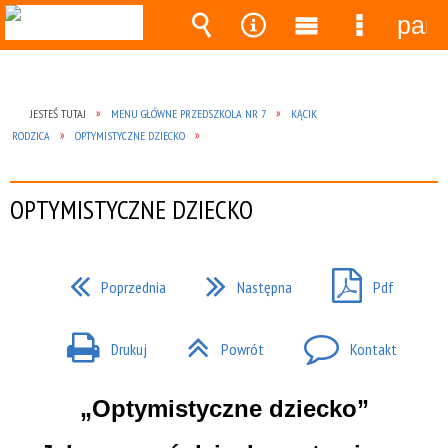
pane
Wyszukiwarka
Narzędzia
Menu
Menu
główne
szczegó
JESTEŚ TUTAJ
MENU GŁÓWNE PRZEDSZKOLA NR 7
KĄCIK
RODZICA
OPTYMISTYCZNE DZIECKO
OPTYMISTYCZNE DZIECKO
Poprzednia
Następna
Pdf
Drukuj
Powrót
Kontakt
„Optymistyczne dziecko”