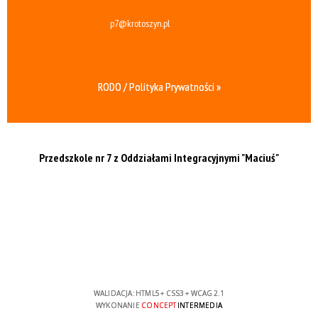
p7@krotoszyn.pl
RODO / Polityka Prywatności »
Przedszkole nr 7 z Oddziałami Integracyjnymi
"Maciuś"
WALIDACJA:
HTML5
+
CSS3
+
WCAG 2.1
WYKONANIE
CONCEPT
INTERMEDIA