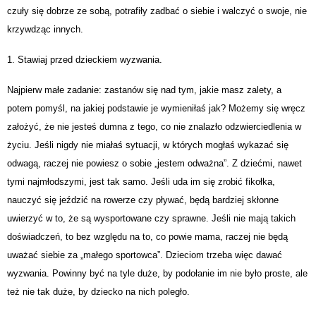
czuły się dobrze ze sobą, potrafiły zadbać o siebie i walczyć o swoje, nie
krzywdząc innych.
1. Stawiaj przed dzieckiem wyzwania.
Najpierw małe zadanie: zastanów się nad tym, jakie masz zalety, a
potem pomyśl, na jakiej podstawie je wymieniłaś jak? Możemy się wręcz
założyć, że nie jesteś dumna z tego, co nie znalazło odzwierciedlenia w
życiu. Jeśli nigdy nie miałaś sytuacji, w których mogłaś wykazać się
odwagą, raczej nie powiesz o sobie „jestem odważna”. Z dziećmi, nawet
tymi najmłodszymi, jest tak samo. Jeśli uda im się zrobić fikołka,
nauczyć się jeździć na rowerze czy pływać, będą bardziej skłonne
uwierzyć w to, że są wysportowane czy sprawne. Jeśli nie mają takich
doświadczeń, to bez względu na to, co powie mama, raczej nie będą
uważać siebie za „małego sportowca”. Dzieciom trzeba więc dawać
wyzwania. Powinny być na tyle duże, by podołanie im nie było proste, ale
też nie tak duże, by dziecko na nich poległo.