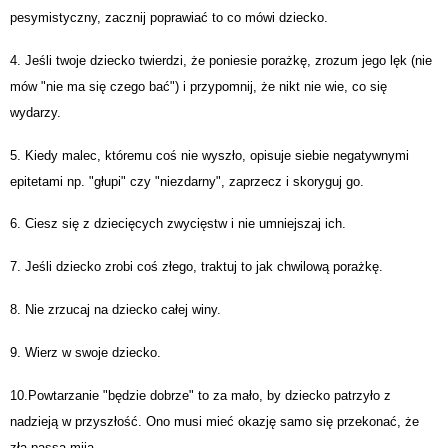
pesymistyczny, zacznij poprawiać to co mówi dziecko.
4. Jeśli twoje dziecko twierdzi, że poniesie porażkę, zrozum jego lęk (nie
mów "nie ma się czego bać") i przypomnij, że nikt nie wie, co się
wydarzy.
5. Kiedy malec, któremu coś nie wyszło, opisuje siebie negatywnymi
epitetami np. "głupi" czy "niezdarny", zaprzecz i skoryguj go.
6. Ciesz się z dziecięcych zwycięstw i nie umniejszaj ich.
7. Jeśli dziecko zrobi coś złego, traktuj to jak chwilową porażkę.
8. Nie zrzucaj na dziecko całej winy.
9. Wierz w swoje dziecko.
10.Powtarzanie "będzie dobrze" to za mało, by dziecko patrzyło z
nadzieją w przyszłość. Ono musi mieć okazję samo się przekonać, że
zła passa mija.