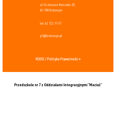
ul. Os. Janusza Korczaka 10,
63-700 Krotoszyn
tel.
62 722-77-37
p7@krotoszyn.pl
RODO / Polityka Prywatności »
Przedszkole nr 7 z Oddziałami Integracyjnymi
"Maciuś"