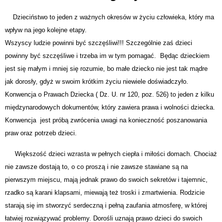
Dzieciństwo to jeden z ważnych okresów w życiu człowieka, który ma
wpływ na jego kolejne etapy.
Wszyscy ludzie powinni być szczęśliwi!!! Szczególnie zaś dzieci
powinny być szczęśliwe i trzeba im w tym pomagać. Będąc dzieckiem
jest się małym i mniej się rozumie, bo małe dziecko nie jest tak mądre
jak dorosły, gdyż w swoim krótkim życiu niewiele doświadczyło.
Konwencja o Prawach Dziecka ( Dz. U. nr 120, poz. 526) to jeden z kilku
międzynarodowych dokumentów, który zawiera prawa i wolności dziecka.
Konwencja jest próbą zwrócenia uwagi na konieczność poszanowania
praw oraz potrzeb dzieci.
Większość dzieci wzrasta w pełnych ciepła i miłości domach. Chociaż
nie zawsze dostają to, o co proszą i nie zawsze stawiane są na
pierwszym miejscu, mają jednak prawo do swoich sekretów i tajemnic,
rzadko są karani klapsami, miewają też troski i zmartwienia. Rodzicie
starają się im stworzyć serdeczną i pełną zaufania atmosferę, w której
łatwiej rozwiązywać problemy. Dorośli uznają prawo dzieci do swoich