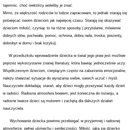
tajemnic, choć niektórzy woleliby je znać.
Mimo, że większość rodziców to ludzie zapracowani, to jednak starają się
poświęcać swoim dzieciom jak najwięcej czasu. Starają się okazywać
dzieciom miłość, czyniąc to na różne sposoby ( przytulanie, mówienie
dobrych słów, pochwała, pomoc, ochrona, dobra rada, troska, prezenty,
dobrobyt w domu i brak krzyku).
W przedszkolu wprowadzenie dziecka w świat jego praw jest możliwe
poprzez wykorzystanie znanej literatury, która bawiąc jednocześnie uczy.
Współczesnym dzieciom, cierpiącym często na zaburzenia emocjonalne,
należy stwarzać sytuacje do wyrażania siebie, swoich uczuć i myśli.
Nauczyciele dokładają starań, aby dzieci mogły przeżywać każdy dzień
w radości. Radosna atmosfera bowiem, jest konieczna do rozwoju, a
radosne twarze dzieci są motorem i zachętą dla dalszych działań
nauczyciela.
Wychowanie dziecka powinno przebiegać w przyjemnej i radosnej
atmosferze, pełnej uśmiechu i serdeczności. Miłość, jaką się dziecko