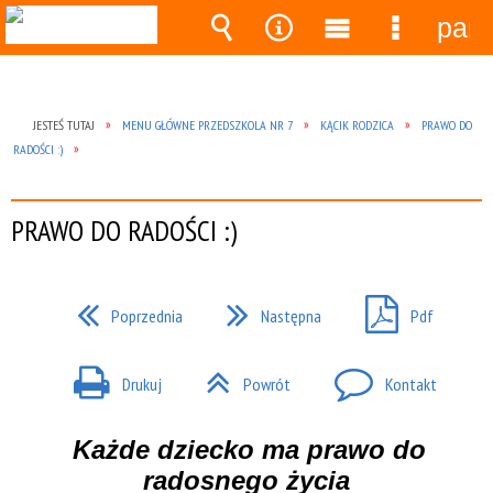
pane
Wyszukiwarka
Narzędzia
Menu
Menu
główne
szczegó
JESTEŚ TUTAJ
MENU GŁÓWNE PRZEDSZKOLA NR 7
KĄCIK RODZICA
PRAWO DO
RADOŚCI :)
PRAWO DO RADOŚCI :)
Poprzednia
Następna
Pdf
Drukuj
Powrót
Kontakt
Każde dziecko ma prawo do
radosnego życia