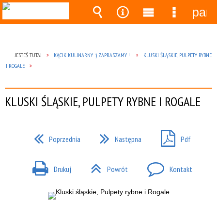
pane
Wyszukiwarka
Narzędzia
Menu
Menu
główne
szczegó
JESTEŚ TUTAJ
KĄCIK KULINARNY :) ZAPRASZAMY !
KLUSKI ŚLĄSKIE, PULPETY RYBNE
I ROGALE
KLUSKI ŚLĄSKIE, PULPETY RYBNE I ROGALE
Poprzednia
Następna
Pdf
Drukuj
Powrót
Kontakt