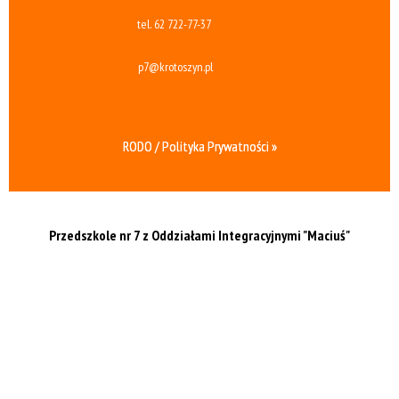
tel.
62 722-77-37
p7@krotoszyn.pl
RODO / Polityka Prywatności »
Przedszkole nr 7 z Oddziałami Integracyjnymi
"Maciuś"