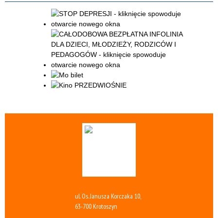
ul. Os. Janusza Korczaka 10,
63-700 Krotoszyn