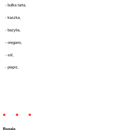
- bułka tarta,
- kaszka,
- bazylia,
- oregano,
- sól,
- pieprz,
* * *
Rogale