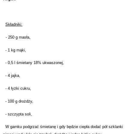
Składniki:
- 250 g masła,
- 1 kg mąki,
- 0,5 l śmietany 18% ukwaszonej,
- 4 jajka,
- 4 łyżki cukru,
- 100 g drożdży,
- szczypta soli,
W garnku podgrzać śmietanę i gdy będzie ciepła dodać pół szklanki