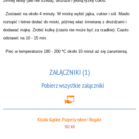
zimnej wody (ale nie trzeba), drożdże i jedną łyżkę cukru.
Zostawić na około 4 minuty. W miskę wybić jajka, cukier i sól. Masło
roztopić i letnie dodać do miski, później wlać śmietanę z drożdżami i
dodawać mąkę. Zrobić kulkę (ciasto nie może być za rzadkie). Ciasto
odstawić na 10 - 15 min.
Piec w temperaturze 180 - 200 *C około 10 minut aż się zarumienią.
ZAŁĄCZNIKI (1)
Pobierz wszystkie załączniki
Kluski śląskie, Pulpety rybne i Rogale
502 kB