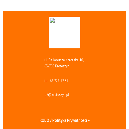
ul. Os. Janusza Korczaka 10,
63-700 Krotoszyn
tel.
62 722-77-37
p7@krotoszyn.pl
RODO / Polityka Prywatności »