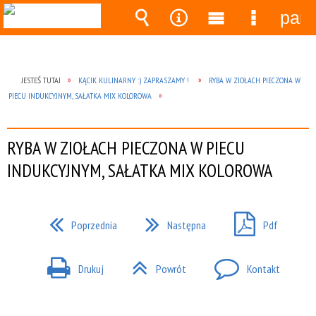
pane
Wyszukiwarka
Narzędzia
Menu
Menu
główne
szczegó
JESTEŚ TUTAJ
KĄCIK KULINARNY :) ZAPRASZAMY !
RYBA W ZIOŁACH PIECZONA W
PIECU INDUKCYJNYM, SAŁATKA MIX KOLOROWA
RYBA W ZIOŁACH PIECZONA W PIECU
INDUKCYJNYM, SAŁATKA MIX KOLOROWA
Poprzednia
Następna
Pdf
Drukuj
Powrót
Kontakt