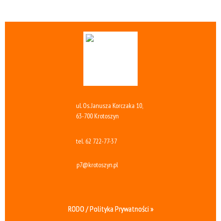
ul. Os. Janusza Korczaka 10,
63-700 Krotoszyn
tel.
62 722-77-37
p7@krotoszyn.pl
RODO / Polityka Prywatności »