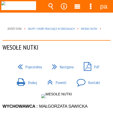
pane
Wyszukiwarka
Narzędzia
Menu
Menu
główne
szczegó
JESTEŚ TUTAJ
GRUPY I OSOBY PRACUJĄCE W ODDZIAŁACH
WESOŁE NUTKI
WESOŁE NUTKI
Poprzednia
Następna
Pdf
Drukuj
Powrót
Kontakt
WYCHOWAWCA :
MAŁGORZATA SAWICKA