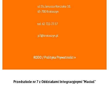
ul. Os. Janusza Korczaka 10,
63-700 Krotoszyn
tel.
62 722-77-37
p7@krotoszyn.pl
RODO / Polityka Prywatności »
Przedszkole nr 7 z Oddziałami Integracyjnymi
"Maciuś"