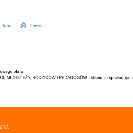
EDSZKOLAKA
KONTAKT Z PRZEDSZKOLEM
ARCHIWALNA
"MACIUŚ"
Drukuj
Powrót
ZICA