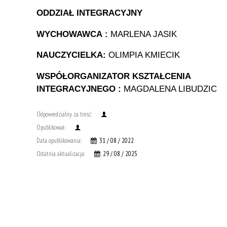
ADAPTACJA BEZ STRESU
BAJKI PROMUJA
ODDZIAŁ INTEGRACYJNY
STYL ŻYCIA
WYCHOWAWCA
:
MARLENA JASIK
NAUCZYCIELKA:
OLIMPIA KMIECIK
WSPÓŁORGANIZATOR KSZTAŁCENIA
INTEGRACYJNEGO :
MAGDALENA LIBUDZIC
Odpowiedzialny za treść:
Opublikował:
Data opublikowania:
31 / 08 / 2022
Ostatnia aktualizacja:
29 / 08 / 2025