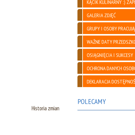
KĄCIK KULINARNY :) ZA
CE ZDROWY
ODPORNOŚĆ WZMACNIAMY, BO
O ZDROWE ŻYWIENIE I HIGIENE
DBAMY
GALERIA ZDJĘĆ
GRUPY I OSOBY PRACUJ
WAŻNE DATY PRZEDSZK
OSIĄGNIĘCIA I SUKCESY
OCHRONA DANYCH OSO
DEKLARACJA DOSTĘPNOŚ
POLECAMY
Historia zmian