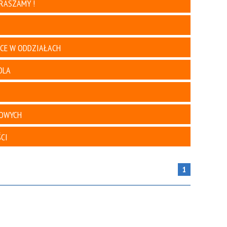
ZDROWE PORADY :)
PRASZAMY !
POROZMAWIAJMY O EMOCJACH
AKTYWNE SPĘDZANIE CZASU
WOLNEGO Z DZIECKIEM ! ! !
ĄCE W ODDZIAŁACH
ZAPRASZAMY NA FILM - WITAMY W
"MACIUSIU"
OLA
STATUT - PRZEDSZKOLA NR 7 Z
ODDZIAŁAMI INTEGRACYJNYMI W
KROTOSZYNIE
TOLERANCYJNY PRZEDSZKOLAK
BOWYCH
PRAWO DO RADOŚCI :)
OPTYMISTYCZNE DZIECKO
CI
KRĘGOSŁUP
PORADNIK DLA RODZICÓW SZEŚCIO I
SIEDMIOLATKÓW
1
ADAPTACJA BEZ STRESU
BAJKI PROMUJACE ZDROWY STYL
ŻYCIA
ODPORNOŚĆ WZMACNIAMY, BO O