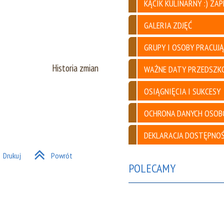
KĄCIK KULINARNY :) ZA
CE ZDROWY
ODPORNOŚĆ WZMACNIAMY, BO
O ZDROWE ŻYWIENIE I HIGIENE
DBAMY
GALERIA ZDJĘĆ
GRUPY I OSOBY PRACUJ
Historia zmian
WAŻNE DATY PRZEDSZK
OSIĄGNIĘCIA I SUKCESY
OCHRONA DANYCH OSO
DEKLARACJA DOSTĘPNOŚ
Drukuj
Powrót
POLECAMY