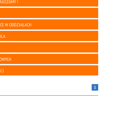
ZDROWE PORADY :)
PRASZAMY !
POROZMAWIAJMY O EMOCJACH
AKTYWNE SPĘDZANIE CZASU
WOLNEGO Z DZIECKIEM ! ! !
ĄCE W ODDZIAŁACH
ZAPRASZAMY NA FILM - WITAMY W
"MACIUSIU"
OLA
STATUT - PRZEDSZKOLA NR 7 Z
ODDZIAŁAMI INTEGRACYJNYMI W
KROTOSZYNIE
TOLERANCYJNY PRZEDSZKOLAK
BOWYCH
PRAWO DO RADOŚCI :)
OPTYMISTYCZNE DZIECKO
CI
KRĘGOSŁUP
PORADNIK DLA RODZICÓW SZEŚCIO I
SIEDMIOLATKÓW
1
ADAPTACJA BEZ STRESU
BAJKI PROMUJACE ZDROWY STYL
ŻYCIA
ODPORNOŚĆ WZMACNIAMY, BO O