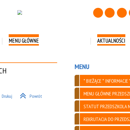
MENU GŁÓWNE
AKTUALNOŚCI
RMACJE *
OROZUMIENIE
O NASZYM PRZEDSZKOLU
OD PRZEDSZKOLAKA DO
AKTUALNOŚC
DIETA SENSO
MENU
ZDROWEJ DZIEWCZYNY I
ACH
CHŁOPAKA :)
ZEDSZKOLA
OFERTA DYDAKTYCZNA
PRACOWNICY
POROZMAWIA
* BIEŻĄCE * INFORMACJE *
MENU GŁÓWNE PRZEDSZ
SZKOLA NR 7 Z
TOLERANCYJNY
PRAWO DO RA
Drukuj
Powrót
EGRACYJNYMI
PRZEDSZKOLAK
STATUT PRZEDSZKOLA N
KRĘGOSŁUP
REKRUTACJA DO PRZEDS