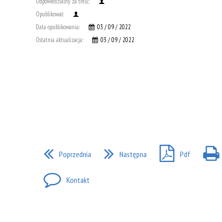
Odpowiedzialny za treść:
ADAPTACJA BEZ STRESU
BAJKI PROMUJA
STYL ŻYCIA
Opublikował:
Data opublikowania:
03 / 09 / 2022
Ostatnia aktualizacja:
03 / 09 / 2022
Poprzednia
Następna
Pdf
Kontakt