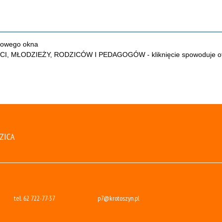
ZICA
tel.
62 722-77-37
p7@krotoszyn.pl