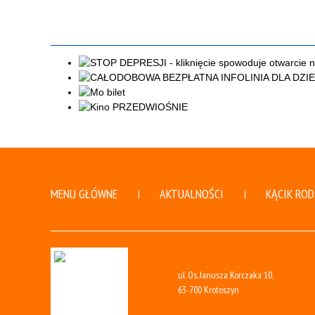
MENU GŁÓWNE
AKTUALNOŚCI
KĄCIK ROD
ul. Os. Janusza Korczaka 10,
63-700 Krotoszyn