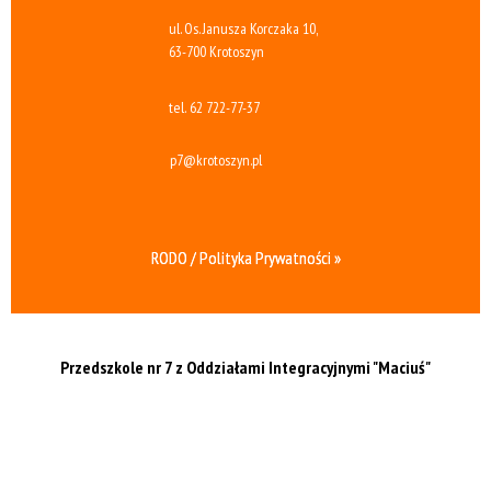
ul. Os. Janusza Korczaka 10,
63-700 Krotoszyn
tel.
62 722-77-37
p7@krotoszyn.pl
RODO / Polityka Prywatności »
Przedszkole nr 7 z Oddziałami Integracyjnymi
"Maciuś"