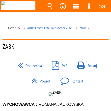
pane
Wyszukiwarka
Narzędzia
Menu
Menu
główne
szczegó
JESTEŚ TUTAJ
GRUPY I OSOBY PRACUJĄCE W ODDZIAŁACH
ŻABKI
ŻABKI
Poprzednia
Pdf
Drukuj
Powrót
Kontakt
WYCHOWAWCA :
ROMANA JACKOWSKA